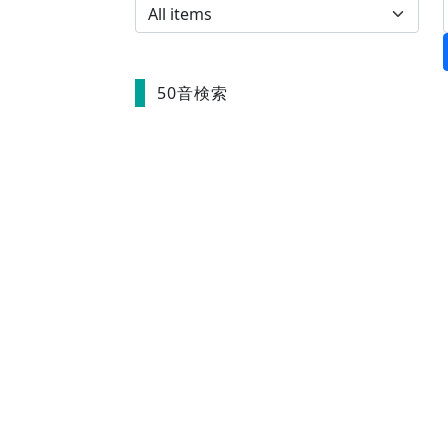
50音検索