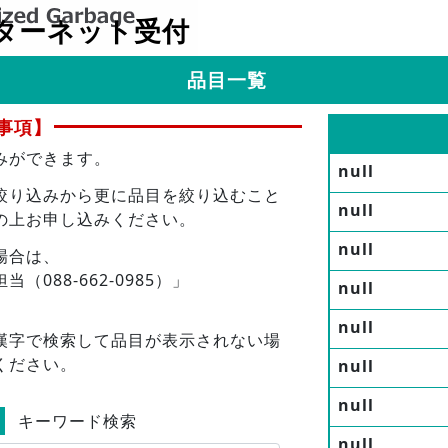
ターネット受付
品目一覧
事項】
みができます。
null
絞り込みから更に品目を絞り込むこと
null
の上お申し込みください。
null
場合は、
088-662-0985）」
null
null
漢字で検索して品目が表示されない場
ください。
null
null
キーワード検索
null