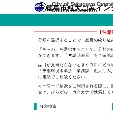
徳島市粗大ごみイン
【注意
分類を選択することで、品目の絞り込
「あ～わ」を選択することで、分類の
ができます。「▼説明表示」をご確認
品目が見当たらないときや判断に迷う
「東部環境事業所 業務課 粗大ごみ担当（
に電話でご相談ください。
キーワード検索をご利用される際に、
合は、ひらがな・カタカナで検索して
分類検索