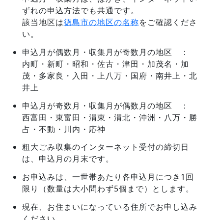
ずれの申込方法でも共通です。
該当地区は
徳島市の地区の名称
をご確認くださ
い。
申込月が偶数月・収集月が奇数月の地区 ：
内町・新町・昭和・佐古・津田・加茂名・加
茂・多家良・入田・上八万・国府・南井上・北
井上
申込月が奇数月・収集月が偶数月の地区 ：
西富田・東富田・渭東・渭北・沖洲・八万・勝
占・不動・川内・応神
粗大ごみ収集のインターネット受付の締切日
は、申込月の月末です。
お申込みは、一世帯あたり各申込月につき1回
限り（数量は大小問わず5個まで）とします。
現在、お住まいになっている住所でお申し込み
ください。